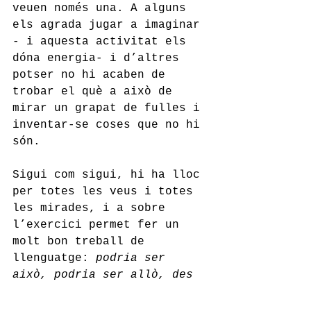
veuen només una. A alguns 
els agrada jugar a imaginar 
- i aquesta activitat els 
dóna energia- i d’altres 
potser no hi acaben de 
trobar el què a això de 
mirar un grapat de fulles i 
inventar-se coses que no hi 
són. 
Sigui com sigui, hi ha lloc 
per totes les veus i totes 
les mirades, i a sobre 
l’exercici permet fer un 
molt bon treball de 
llenguatge: 
podria ser 
això, podria ser allò, des 
d’aquí és això, d’es d’aquí 
és allò, jo veig això i 