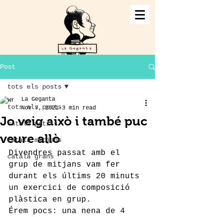
Post
tots els posts
La Geganta
tots els posts
Nov 7, 2021
3 min read
Jo veig això i també puc
català petits
veure allò
català mitjans
Divendres passat amb el 
català grans
grup de mitjans vam fer 
durant els últims 20 minuts 
un exercici de composició 
plàstica en grup.
Érem pocs: una nena de 4 